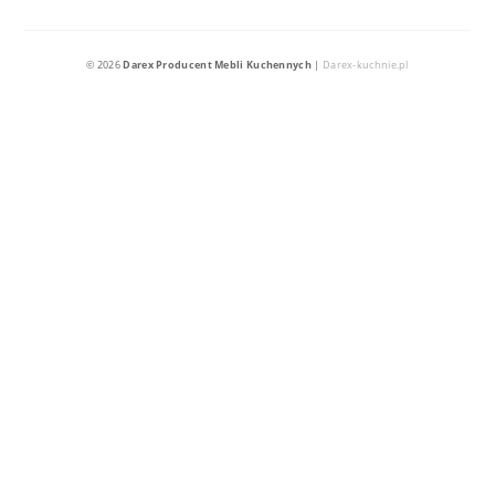
© 2026
Darex Producent Mebli Kuchennych
|
Darex-kuchnie.pl